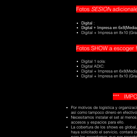
Fotos
SESION
adicionale
Digital : ¢ 
Digital + Impresa en 6x8(Med
Digital + Impresa en 8x10 (Gr
Fotos SHOW a escoger !
Digital 1 sola:
Digital ADIC:
Digital + Impresa en 6x8(
Digital + Impresa en 8x10 
*** IMP
Por motivos de logística y organizac
así como tampoco dinero en efectivo
Necesitamos instalar el set al menos
accesos y espacios para ello.
La cobertura de los shows es global
haya solicitado el servicio, contará 
pero les recordamos que por respeto a