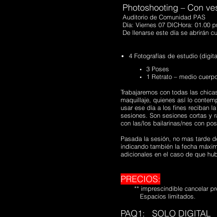
Photoshooting – Con ves
Auditorio de Comunidad PAS
Día: Viernes 07 DICHora: 01.00 
De llenarse este día se abrirán cupo
4 Fotografías de estudio (digita
3 Poses
1 Retrato – medio cuerpo
Trabajaremos con todas las chicas
maquillaje, quienes así lo contem
usar ese día a los fines reciban
sesiones. Son sesiones cortas y rá
con las/los bailarinas/nes con pos
Pasada la sesión, no mas tarde de
indicando también la fecha máxim
adicionales en el caso de que hu
PRECIOS:
** imprescindible cancelar prev
Espacios limitados.
PAQ1: SOL